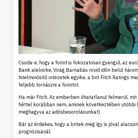
Csoda-e, hogy a forint is fokozatosan gyengül, az e
Bank alelnöke, Virág Barnabás rövid időn belül hároms
hitelminősítő intézetek egyike, a brit Fitch Ratings m
feljebb tornászni a forintot.
Ha már Fitch. Az emberben óhatatlanul felmerül, mi
héttel korábban nem, aminek következtében utóbbi lem
meghagyva az adósbesorolásunkat).
Bár az érdekes, hogy a britek még így is jóval alac
prognózisánál.