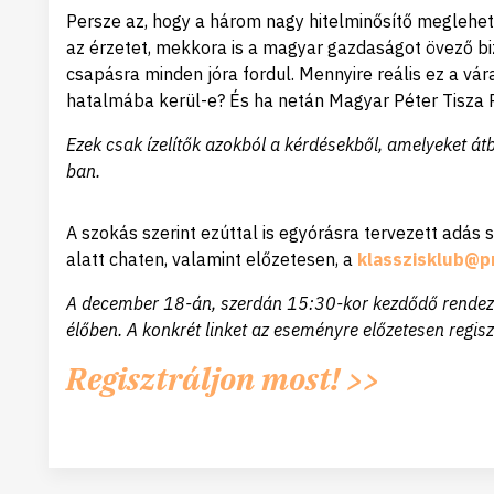
Persze az, hogy a három nagy hitelminősítő meglehe
az érzetet, mekkora is a magyar gazdaságot övező b
csapásra minden jóra fordul. Mennyire reális ez a vá
hatalmába kerül-e? És ha netán Magyar Péter Tisza P
Ezek csak ízelítők azokból a kérdésekből, amelyeket á
ban.
A szokás szerint ezúttal is egyórásra tervezett adás
alatt chaten, valamint előzetesen, a
klasszisklub@p
A december 18-án, szerdán 15:30-kor kezdődő rendezv
élőben. A konkrét linket az eseményre előzetesen regis
Regisztráljon most! >>