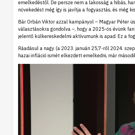
emelkedéstől. De persze nem a lakosság a hibás, hane
növekedést még így is javítja a fogyasztás, és még ki
Bár Orbán Viktor azzal kampányol – Magyar Péter ü
választásokra gondolva –, hogy a 2025-ös évünk fanta
jelentő külkereskedelmi aktívumunk is apad. Ez a fo
Ráadásul a nagy (a 2023. januári 25,7-ről 2024. sze
hazai infláció ismét elkezdett emelkedni, már másodi