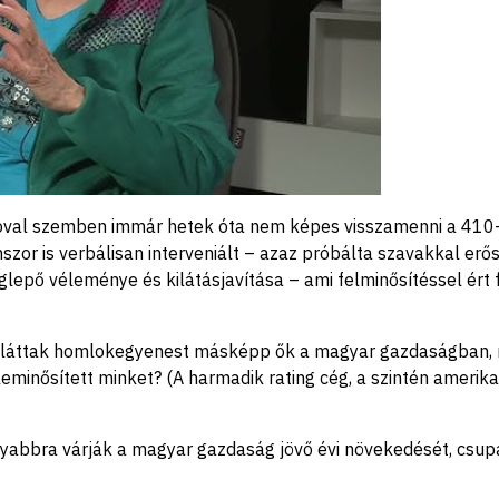
uróval szemben immár hetek óta nem képes visszamenni a 410-
zor is verbálisan interveniált – azaz próbálta szavakkal erős
eglepő véleménye és kilátásjavítása – ami felminősítéssel ért 
t láttak homlokegyenest másképp ők a magyar gazdaságban, mi
inősített minket? (A harmadik rating cég, a szintén amerikai
sonyabbra várják a magyar gazdaság jövő évi növekedését, csu