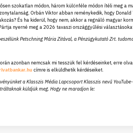
tősen szokatlan módon, három különféle módon ítéli meg a ma
izonytalanság. Orbán Viktor abban reménykedik, hogy Donald
rakozás? És ha kiderül, hogy nem, akkor a regnáló magyar korm
ártja nyerné meg a 2026 tavaszi országgyűlési választásokat
tbeszélünk Petschning Mária Zitával, a Pénzügykutató Zrt. tudo
 során azonban nemcsak mi tesszük fel kérdéseinket, erre olva
rivatbankar.hu
címre is elküldhetik kérdéseiket.
ényünket a Klasszis Média Lapcsoport Klasszis nevű YouTube-
ztráltaknak küldjük meg. Hogy ne maradjon le: