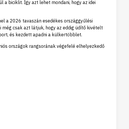
biciklit. Így azt lehet mondani, hogy az idei
mel a 2026 tavaszán esedékes országgyűlési
még csak azt látjuk, hogy az eddig üdítő kivételt
ort, és kezdett apadni a külkertöbblet.
 uniós országok rangsorának végefelé elhelyezkedő