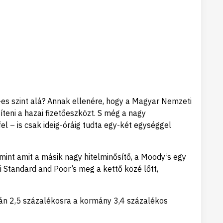
es szint alá? Annak ellenére, hogy a Magyar Nemzeti
íteni a hazai fizetőeszközt. S még a nagy
fel – is csak ideig-óráig tudta egy-két egységgel
nt amit a másik nagy hitelminősítő, a Moody’s egy
 Standard and Poor’s meg a kettő közé lőtt,
pán 2,5 százalékosra a kormány 3,4 százalékos