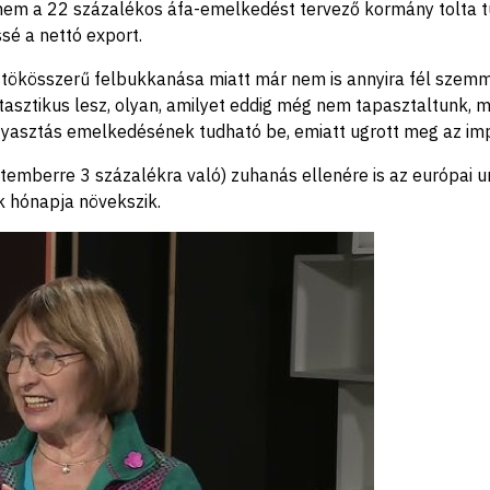
m a 22 százalékos áfa-emelkedést tervező kormány tolta túl a 
ssé a nettó export.
stökösszerű felbukkanása miatt már nem is annyira fél szem
sztikus lesz, olyan, amilyet eddig még nem tapasztaltunk, mi 
gyasztás emelkedésének tudható be, emiatt ugrott meg az imp
ptemberre 3 százalékra való) zuhanás ellenére is az európai
k hónapja növekszik.