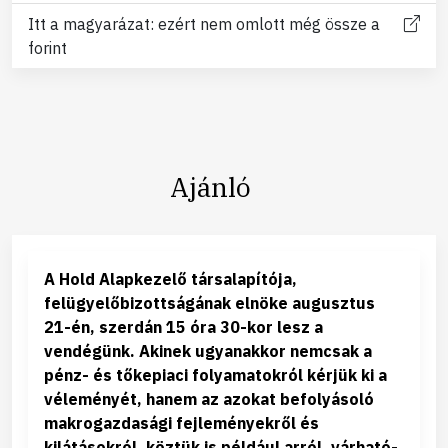
Itt a magyarázat: ezért nem omlott még össze a
forint
Ajánló
A Hold Alapkezelő társalapítója,
felügyelőbizottságának elnöke augusztus
21-én, szerdán 15 óra 30-kor lesz a
vendégünk. Akinek ugyanakkor nemcsak a
pénz- és tőkepiaci folyamatokról kérjük ki a
véleményét, hanem az azokat befolyásoló
makrogazdasági fejleményekről és
kilátásokról, köztük is például arról, várható-