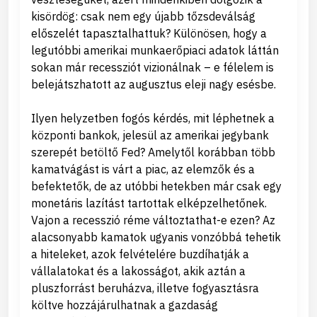
kisördög: csak nem egy újabb tőzsdeválság
előszelét tapasztalhattuk? Különösen, hogy a
legutóbbi amerikai munkaerőpiaci adatok láttán
sokan már recessziót vizionálnak – e félelem is
belejátszhatott az augusztus eleji nagy esésbe.
Ilyen helyzetben fogós kérdés, mit léphetnek a
központi bankok, jelesül az amerikai jegybank
szerepét betöltő Fed? Amelytől korábban több
kamatvágást is várt a piac, az elemzők és a
befektetők, de az utóbbi hetekben már csak egy
monetáris lazítást tartottak elképzelhetőnek.
Vajon a recesszió réme változtathat-e ezen? Az
alacsonyabb kamatok ugyanis vonzóbbá tehetik
a hiteleket, azok felvételére buzdíhatják a
vállalatokat és a lakosságot, akik aztán a
pluszforrást beruházva, illetve fogyasztásra
költve hozzájárulhatnak a gazdaság