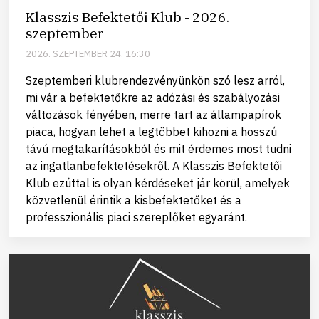
Klasszis Befektetői Klub - 2026.
szeptember
2026. SZEPTEMBER 24. 16:30
Szeptemberi klubrendezvényünkön szó lesz arról,
mi vár a befektetőkre az adózási és szabályozási
változások fényében, merre tart az állampapírok
piaca, hogyan lehet a legtöbbet kihozni a hosszú
távú megtakarításokból és mit érdemes most tudni
az ingatlanbefektetésekről. A Klasszis Befektetői
Klub ezúttal is olyan kérdéseket jár körül, amelyek
közvetlenül érintik a kisbefektetőket és a
professzionális piaci szereplőket egyaránt.