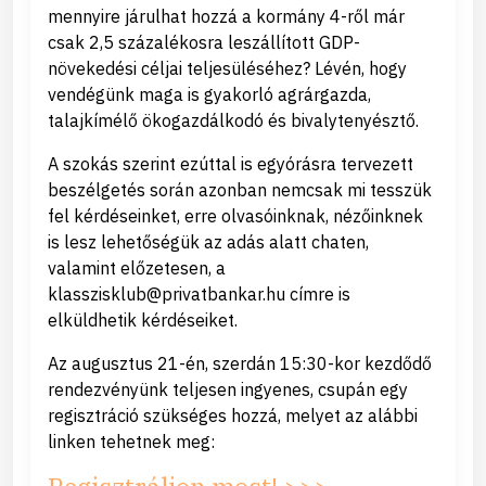
mennyire járulhat hozzá a kormány 4-ről már
csak 2,5 százalékosra leszállított GDP-
növekedési céljai teljesüléséhez? Lévén, hogy
vendégünk maga is gyakorló agrárgazda,
talajkímélő ökogazdálkodó és bivalytenyésztő.
A szokás szerint ezúttal is egyórásra tervezett
beszélgetés során azonban nemcsak mi tesszük
fel kérdéseinket, erre olvasóinknak, nézőinknek
is lesz lehetőségük az adás alatt chaten,
valamint előzetesen, a
klasszisklub@privatbankar.hu címre is
elküldhetik kérdéseiket.
Az augusztus 21-én, szerdán 15:30-kor kezdődő
rendezvényünk teljesen ingyenes, csupán egy
regisztráció szükséges hozzá, melyet az alábbi
linken tehetnek meg: