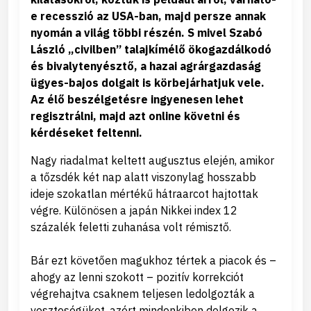
e recesszió az USA-ban, majd persze annak
nyomán a világ többi részén. S mivel Szabó
László „civilben” talajkímélő ökogazdálkodó
és bivalytenyésztő, a hazai agrárgazdaság
ügyes-bajos dolgait is körbejárhatjuk vele.
Az élő beszélgetésre ingyenesen lehet
regisztrálni, majd azt online követni és
kérdéseket feltenni.
Nagy riadalmat keltett augusztus elején, amikor
a tőzsdék két nap alatt viszonylag hosszabb
ideje szokatlan mértékű hátraarcot hajtottak
végre. Különösen a japán Nikkei index 12
százalék feletti zuhanása volt rémisztő.
Bár ezt követően magukhoz tértek a piacok és –
ahogy az lenni szokott – pozitív korrekciót
végrehajtva csaknem teljesen ledolgozták a
veszteségüket, azért mindenkiben dolgozik a