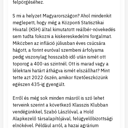
felpörgéséhez.
S mi a helyzet Magyarországon? Ahol mindenkit
meglepett, hogy még a Központi Statisztikai
Hivatal (KSH) által kimutatott reálbér-növekedés
sem tudta fokozni a kiskereskedelmi forgalmat.
Miközben az infláció júliusban éves csúcsára
hágott, a forint euróval szembeni árfolyama
pedig viszonylag hosszabb idő után ismét ott
toporog a 400-as szintnél. Ott is marad vagy a
lélektani határt áthágva ismét elszállhat? Mint
tette azt 2022 őszén, amikor fizetőeszközünk
egészen 435-ig gyengült.
Erről és még sok minden másról is szó lehet
terveink szerint a következő Klasszis Klubban
vendégünkkel, Szabó Lászlóval, a Hold
Alapkezelő társalapítójával, felügyelőbizottsági
elnökével. Például arról, a hazai agrárium