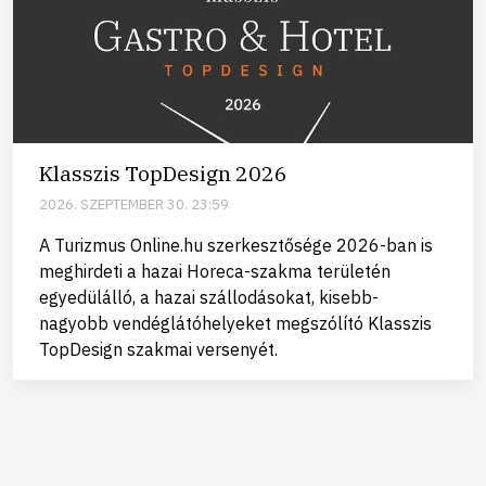
Klasszis TopDesign 2026
2026. SZEPTEMBER 30. 23:59
A Turizmus Online.hu szerkesztősége 2026-ban is
meghirdeti a hazai Horeca-szakma területén
egyedülálló, a hazai szállodásokat, kisebb-
nagyobb vendéglátóhelyeket megszólító Klasszis
TopDesign szakmai versenyét.