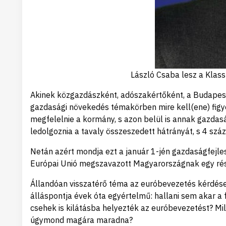
László Csaba lesz a Klass
Akinek közgazdászként, adószakértőként, a Budapesti
gazdasági növekedés témakörben mire kell(ene) figy
megfelelnie a kormány, s azon belül is annak gazdasá
ledolgoznia a tavaly összeszedett hátrányát, s 4 száz
Netán azért mondja ezt a január 1-jén gazdaságfejle
Európai Unió megszavazott Magyarországnak egy rés
Állandóan visszatérő téma az euróbevezetés kérdése
álláspontja évek óta egyértelmű: hallani sem akar a 
csehek is kilátásba helyezték az euróbevezetést? Milye
úgymond magára maradna?