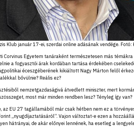
zis Klub január 17-ei, szerdai online adásának vendége. Fotó:
 Corvinus Egyetem tanáraként természetesen más témákra is r
elnie a fogyasztói árak kordában tartása érdekében cselek
gpolitikai éceszgéberének kikiáltott Nagy Márton felől érkez
alékkal bővülnie? Reális ez?
sztésiből nemzetgazdaságivá átvedlett miniszter, mert kormán
zösszeget, most már minden rendben lesz? Tényleg így van?
, az EU 27 tagállamából már csak hétben nem ez a törvénye
forint „nyugdíjaztatásáról”. Vajon változtat-e ezen a hozzáál
n hátrányai, de akár előnyei lennének, ha esetleg a lengyelek 