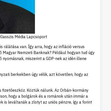
 Klasszis Média Lapcsoport
álátása van. Így arra, hogy az infláció versus
edő Magyar Nemzeti Banknak? Például hogyan tud úgy
ő nyomásnak, miszerint a GDP-nek az idén illene
yzati berkekben úgy vélik, azt követően, hogy az
s fizetőeszköz. Köztük nálunk. Az Orbán-kormány
láson, hogy a bolgárok és a románok után immár a
is leváltanák a zlotyt az uniós pénzre, így a forint