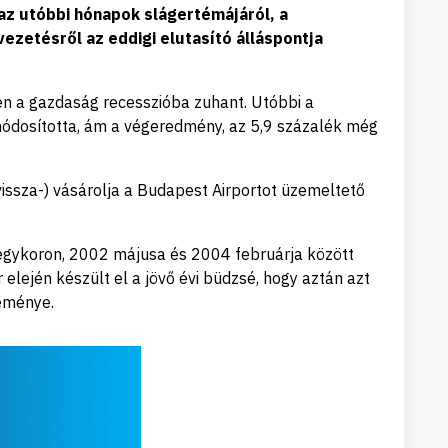
 az utóbbi hónapok slágertémájáról, a
ezetésről az eddigi elutasító álláspontja
n a gazdaság recesszióba zuhant. Utóbbi a
módosította, ám a végeredmény, az 5,9 százalék még
issza-) vásárolja a Budapest Airportot üzemeltető
i egykoron, 2002 májusa és 2004 februárja között
elején készült el a jövő évi büdzsé, hogy aztán azt
leménye.