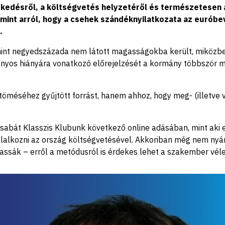
övekedésről, a költségvetés helyzetéről és természetesen
mint arról, hogy a csehek szándéknyilatkozata az euróbev
.
mint negyedszázada nem látott magasságokba került, miközbe
rányos hiányára vonatkozó előrejelzését a kormány többször 
öméséhez gyűjtött forrást, hanem ahhoz, hogy meg- (illetve v
ó Csabát Klasszis Klubunk következő online adásában, mint ak
lalkozni az ország költségvetésével. Akkoriban még nem nyár 
assák – erről a metódusról is érdekes lehet a szakember vé