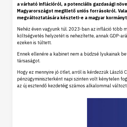
a várható inflációról, a potenciális gazdasági n
Magyarországot megillető uniós forrásokról. Vala
megváltoztatására készteti-e a magyar kormányt
Nehéz éven vagyunk túl. 2023-ban az infláció több 
költségvetés helyzetét is nehezítette, annak GDP-a
ezeken is túltett.
Ennek ellenére a kabinet nem a büdzsé lyukainak bet
társaságot.
Hogy ez mennyire jó ötlet, arról is kérdezzük Lászl
pénzügyminiszterként napi szinten volt kénytelen fog
az új esztendő kezdetéig számos alkalommal változt