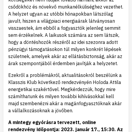
csődökhöz és növekvő munkanélküliséghez vezethet.
A helyzet ugyan az utóbbi hónapokban látszólag
javult, hiszen a világpiaci energiaárak látványosan
visszaestek, ám ebből a fogyasztók jelenleg semmit
sem érzékelnek. A laikusok számára az sem látszik,
hogy a döntéshozók részéről az idei szezonra adott
pénzügyi támogatásokon túl milyen konkrét lépések
születnek, amelyek akár az ellátásbiztonság, akár az
árak szempontjából érdemben javítják a helyzetet.
Ezekről a problémákról, aktualitásokról beszélünk a
Klasszis Klub következő rendezvényén Holoda Attila
energetikai szakértővel. Megkérdezzük, hogy mire
számíthatunk és milyen további kihívásokkal kell
majd szembenézni akár a magánfogyasztóknak akár
a vállalkozásoknak a jövőben.
A mintegy egyórásra tervezett, online
rendezvény időpontja: 2023. január 17., 15:30. Az