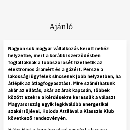
Ajánló
Nagyon sok magyar vállalkozás került nehéz
helyzetbe, mert a korábbi szerződésben
foglaltaknak a többszörösét fizethetik az
elektromos áramért és a gázért. Persze a
lakossági ügyfelek sincsenek jobb helyzetben, ha
átlépik az átlagfogyasztást. Mire számíthatunk
akár az ellátás, akár az árak kapcsán, többek
között ezekre a kérdésekre keressük a választ
Magyarország egyik legkiválóbb energetikai
szakértőjével, Holoda Attilával a Klasszis Klub
következő rendezvényén.
Hiába ígért a kormány olcsó energiát, alacsony