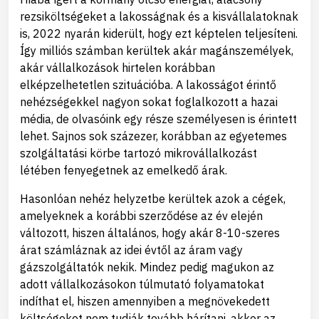
rezsiköltségeket a lakosságnak és a kisvállalatoknak
is, 2022 nyarán kiderült, hogy ezt képtelen teljesíteni.
Így milliós számban kerültek akár magánszemélyek,
akár vállalkozások hirtelen korábban
elképzelhetetlen szituációba. A lakosságot érintő
nehézségekkel nagyon sokat foglalkozott a hazai
média, de olvasóink egy része személyesen is érintett
lehet. Sajnos sok százezer, korábban az egyetemes
szolgáltatási körbe tartozó mikrovállalkozást
létében fenyegetnek az emelkedő árak.
Hasonlóan nehéz helyzetbe kerültek azok a cégek,
amelyeknek a korábbi szerződése az év elején
változott, hiszen általános, hogy akár 8-10-szeres
árat számláznak az idei évtől az áram vagy
gázszolgáltatók nekik. Mindez pedig magukon az
adott vállalkozásokon túlmutató folyamatokat
indíthat el, hiszen amennyiben a megnövekedett
költségeket nem tudják tovább hárítani, akkor az