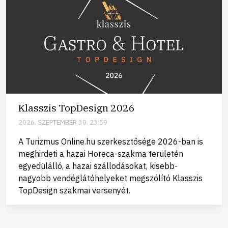
Klasszis TopDesign 2026
2026. SZEPTEMBER 30. 23:59
A Turizmus Online.hu szerkesztősége 2026-ban is
meghirdeti a hazai Horeca-szakma területén
egyedülálló, a hazai szállodásokat, kisebb-
nagyobb vendéglátóhelyeket megszólító Klasszis
TopDesign szakmai versenyét.