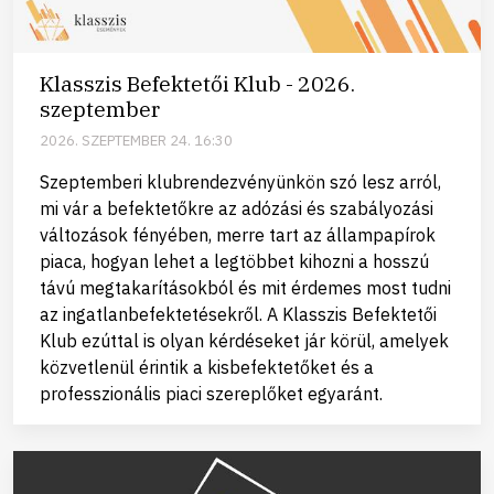
Klasszis Befektetői Klub - 2026.
szeptember
2026. SZEPTEMBER 24. 16:30
Szeptemberi klubrendezvényünkön szó lesz arról,
mi vár a befektetőkre az adózási és szabályozási
változások fényében, merre tart az állampapírok
piaca, hogyan lehet a legtöbbet kihozni a hosszú
távú megtakarításokból és mit érdemes most tudni
az ingatlanbefektetésekről. A Klasszis Befektetői
Klub ezúttal is olyan kérdéseket jár körül, amelyek
közvetlenül érintik a kisbefektetőket és a
professzionális piaci szereplőket egyaránt.