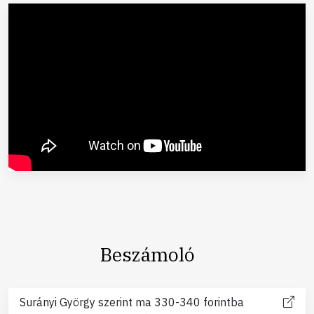
Beszámoló
Surányi György szerint ma 330-340 forintba