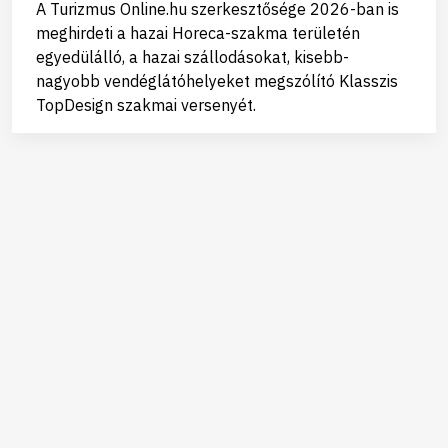
A Turizmus Online.hu szerkesztősége 2026-ban is
meghirdeti a hazai Horeca-szakma területén
egyedülálló, a hazai szállodásokat, kisebb-
nagyobb vendéglátóhelyeket megszólító Klasszis
TopDesign szakmai versenyét.
Kapcsolat
Adatvédelmi és adatkezelési tájékoztató
Privátbankár.hu © Minden jog fenntartva