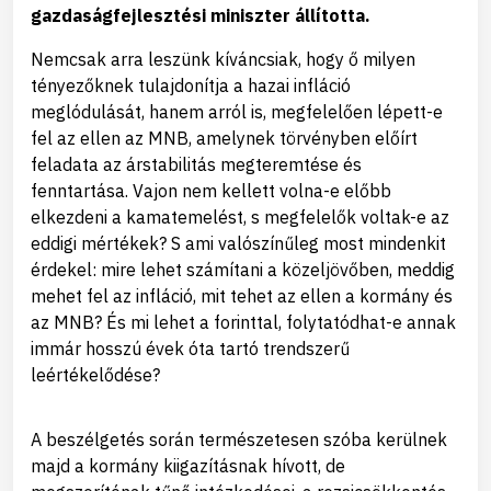
gazdaságfejlesztési miniszter állította.
Nemcsak arra leszünk kíváncsiak, hogy ő milyen
tényezőknek tulajdonítja a hazai infláció
meglódulását, hanem arról is, megfelelően lépett-e
fel az ellen az MNB, amelynek törvényben előírt
feladata az árstabilitás megteremtése és
fenntartása. Vajon nem kellett volna-e előbb
elkezdeni a kamatemelést, s megfelelők voltak-e az
eddigi mértékek? S ami valószínűleg most mindenkit
érdekel: mire lehet számítani a közeljövőben, meddig
mehet fel az infláció, mit tehet az ellen a kormány és
az MNB? És mi lehet a forinttal, folytatódhat-e annak
immár hosszú évek óta tartó trendszerű
leértékelődése?
A beszélgetés során természetesen szóba kerülnek
majd a kormány kiigazításnak hívott, de