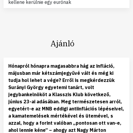
kellene kerülnie egy eurónak
Ajánló
Hónapról hónapra magasabbra hág az infláció,
májusban már kétszámjegyűvé vált és még ki
tudja hol lehet a vége? Erről is megkérdezzük
Surányi György egyetemi tanárt, volt
jegybankelnököt a Klasszis Klub következő,
június 23-ai adásában. Meg természetesen arról,
egyetért-e az MNB eddigi antiinflációs lépéseivel,
a kamatemelések mértékével és ütemével, s
azzal, hogy a forint valóban „pontosan ott van-e,
ahol lennie kéne” – ahogy azt Nagy Márton