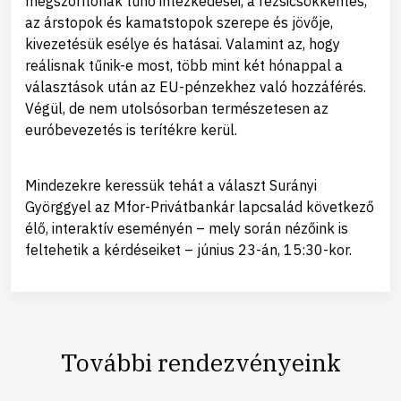
megszorítónak tűnő intézkedései, a rezsicsökkentés,
az árstopok és kamatstopok szerepe és jövője,
kivezetésük esélye és hatásai. Valamint az, hogy
reálisnak tűnik-e most, több mint két hónappal a
választások után az EU-pénzekhez való hozzáférés.
Végül, de nem utolsósorban természetesen az
euróbevezetés is terítékre kerül.
Mindezekre keressük tehát a választ Surányi
Györggyel az Mfor-Privátbankár lapcsalád következő
élő, interaktív eseményén – mely során nézőink is
feltehetik a kérdéseiket – június 23-án, 15:30-kor.
További rendezvényeink