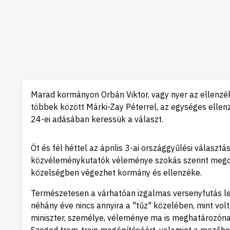
Marad kormányon Orbán Viktor, vagy nyer az ellenzék
többek között Márki-Zay Péterrel, az egységes ellen
24-ei adásában keressük a választ.
Öt és fél héttel az április 3-ai országgyűlési válas
közvéleménykutatók véleménye szokás szerint megos
közelségben végezhet kormány és ellenzéke.
Természetesen a várhatóan izgalmas versenyfutás le
néhány éve nincs annyira a "tűz" közelében, mint vo
miniszter, személye, véleménye ma is meghatározónak 