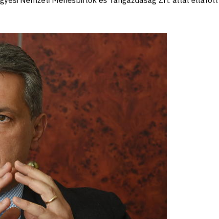
yesi Nemzeti Ménesbirtok és Tangazdaság Zrt. által ellátott 