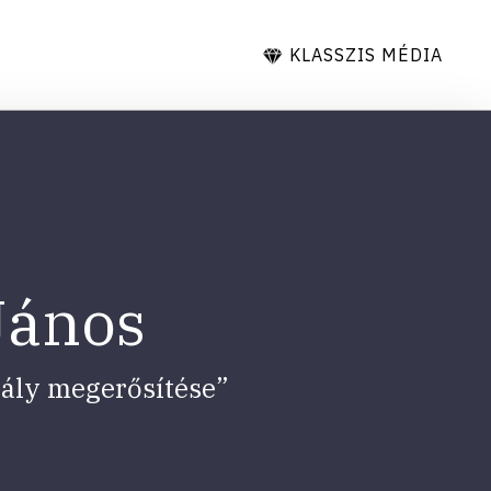
KLASSZIS MÉDIA
 János
ztály megerősítése”