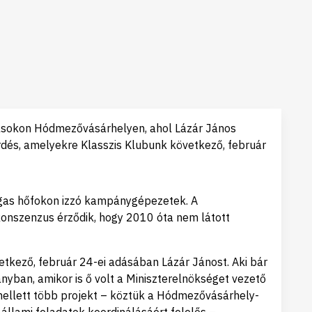
ztásokon Hódmezővásárhelyen, ahol Lázár János
rdés, amelyekre Klasszis Klubunk következő, február
 magas hőfokon izzó kampánygépezetek. A
onszenzus érződik, hogy 2010 óta nem látott
tkező, február 24-ei adásában Lázár Jánost. Aki bár
yban, amikor is ő volt a Miniszterelnökséget vezető
emellett több projekt – köztük a Hódmezővásárhely-