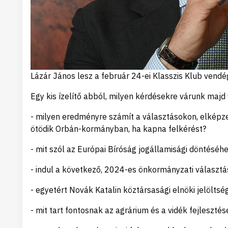
Lázár János lesz a február 24-ei Klasszis Klub vendé
Egy kis ízelítő abból, milyen kérdésekre várunk majd 
- milyen eredményre számít a választásokon, elképz
ötödik Orbán-kormányban, ha kapna felkérést?
- mit szól az Európai Bíróság jogállamisági döntés
- indul a következő, 2024-es önkormányzati választ
- egyetért Novák Katalin köztársasági elnöki jelöltsé
- mit tart fontosnak az agrárium és a vidék fejleszt