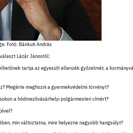
ge. Fotó: Bánkuti András
választ Lázár Jánostól:
elhetőnek tartja az egyesült ellenzék győzelmét, a kormányv
éhez? Megérte meghozni a gyermekvédelmi törvényt?
ásokon a hódmezővásárhelyi polgármesteri címért?
gével?
ésében, min változtatna, mire helyezne nagyobb hangsúlyt?