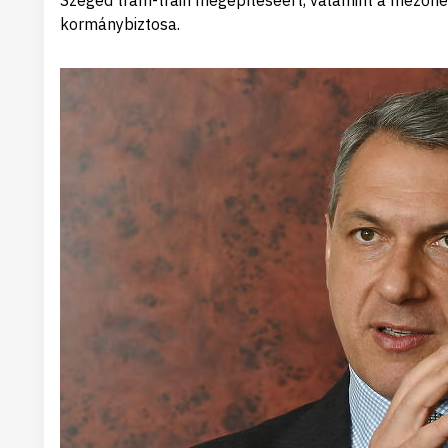
Szeged tram-train megépítéséért, valamint a mezőheg
kormánybiztosa.