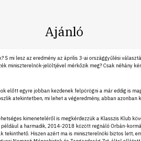
Ajánló
? S mi lesz az eredmény az április 3-ai országgyűlési válas
zék miniszterelnök-jelöltjével mérkőzik meg? Csak néhány ké
ztások előtt egyre jobban kezdenek felpörögni a már eddig is
zlik atekintetben, mi lehet a végeredmény, abban azonban k
hetséges kimeneteléről is megkérdezzük a Klasszis Klub köve
lt például a harmadik, 2014-2018 között regnáló Orbán-kormán
tekinthető. Hiszen azért ma is miniszterelnöki biztos lett, 