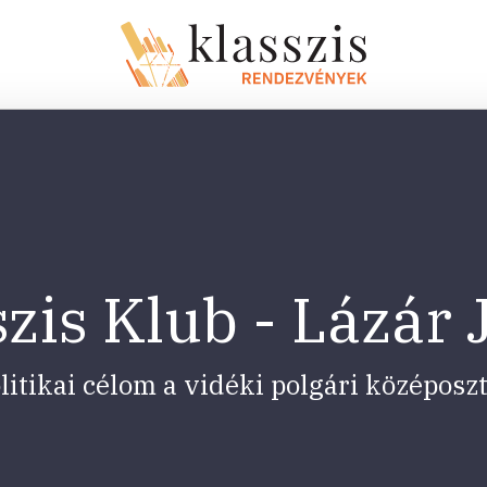
zis Klub - Lázár
litikai célom a vidéki polgári középos