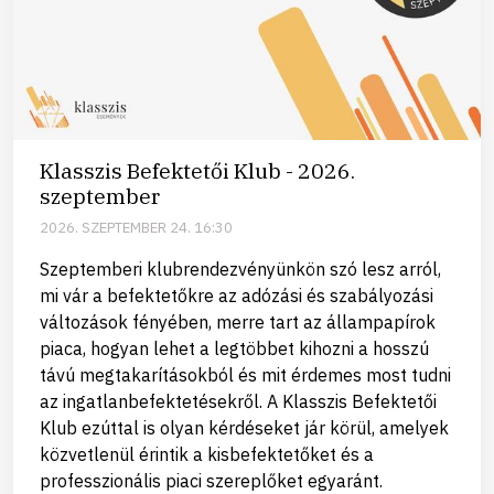
Klasszis Befektetői Klub - 2026.
szeptember
2026. SZEPTEMBER 24. 16:30
Szeptemberi klubrendezvényünkön szó lesz arról,
mi vár a befektetőkre az adózási és szabályozási
változások fényében, merre tart az állampapírok
piaca, hogyan lehet a legtöbbet kihozni a hosszú
távú megtakarításokból és mit érdemes most tudni
az ingatlanbefektetésekről. A Klasszis Befektetői
Klub ezúttal is olyan kérdéseket jár körül, amelyek
közvetlenül érintik a kisbefektetőket és a
professzionális piaci szereplőket egyaránt.