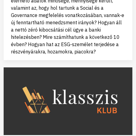
elérhető adatok minősége, mennyisége került,
valamint az, hogy hol tartunk a Social és a
Governance megfelelés vonatkozásában, vannak-e
új fenntartható menedzsment irányok? Hogyan áll
a nettó zéró kibocsátási cél ügye a banki
hitelezésben? Mire számíthatunk a következő 10
évben? Hogyan hat az ESG-személet terjedése a
részvényárakra, hozamokra, piacokra?