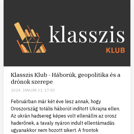
Klasszis Klub - Háborúk, geopolitika és a
drónok szerepe
2024. JANUÁR 31. 17:00
Februárban már két éve lesz annak, hogy
Oroszország totális háborút indított Ukrajna ellen.
Az ukrán hadsereg képes volt ellenállni az orosz
haderőnek, a tavaly nyáron indult ellentámadás
ugyanakkor nem hozott sikert. A frontok