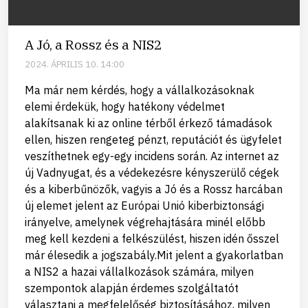
A Jó, a Rossz és a NIS2
2024. ÁPRILIS 10. 14:00
Ma már nem kérdés, hogy a vállalkozásoknak
elemi érdekük, hogy hatékony védelmet
alakítsanak ki az online térből érkező támadások
ellen, hiszen rengeteg pénzt, reputációt és ügyfelet
veszíthetnek egy-egy incidens során. Az internet az
új Vadnyugat, és a védekezésre kényszerülő cégek
és a kiberbűnözők, vagyis a Jó és a Rossz harcában
új elemet jelent az Európai Unió kiberbiztonsági
irányelve, amelynek végrehajtására minél előbb
meg kell kezdeni a felkészülést, hiszen idén ősszel
már élesedik a jogszabály.Mit jelent a gyakorlatban
a NIS2 a hazai vállalkozások számára, milyen
szempontok alapján érdemes szolgáltatót
választani a megfelelőség biztosításához, milyen