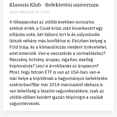
Klasszis Klub - Befektetési univerzum
2024. MÁRCIUS 27. 17:00
A tőkepiacokat az utóbbi években sorozatos
sokkok érték, a Covid-krízis után következett egy
inflációs sokk, két háború tört ki és súlyosbodni
látszik néhány más konfliktus is. Eközben ketyeg a
Föld órája, és a klímaváltozás mindent tönkretehet,
amit ismerünk. Van-e visszatérés a normalitáshoz?
Részvény, kötvény, árupiac, ingatlan, esetleg
kriptovaluta? Lesz-e árrobbanás az árupiacon?
Most, hogy bitcoin ETF is van az USA-ban, van-e
már helye a kriptóknak a hagyományos befektetési
szektorban?Bár már 2014 márciusától idehaza is
van lehetőség a bizalmi vagyonkezelésre, csak az
utóbbi időben kezdett igazán felpörögni a családi
vagyontervezés.