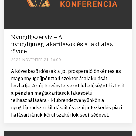
Nyugdíjszerviz – A
nyugdíjmegtakarítások és a lakhatás
jövője
2024. NOVEMBER 21. 16:00
A következő időszak a jól prosperáló önkéntes és
magánnyugdíjpénztári szektor átalakulását
hozhatja. Az új törvénytervezet lehetőséget biztosit
a pénztári megtakarítások lakáscélú
felhasználására - klubrendezvényünkön a
nyugdíjrendszer kilátásait és az új intézkedés piaci
hatásait járjuk körül szakértők segítségével.