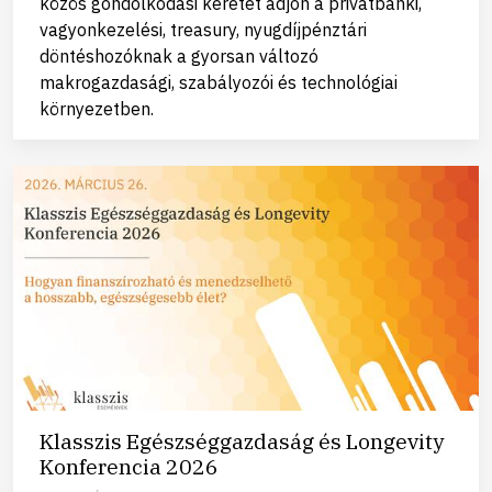
közös gondolkodási keretet adjon a privátbanki,
vagyonkezelési, treasury, nyugdíjpénztári
döntéshozóknak a gyorsan változó
makrogazdasági, szabályozói és technológiai
környezetben.
Klasszis Egészséggazdaság és Longevity
Konferencia 2026