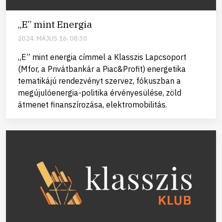
„E” mint Energia
2024. MÁJUS 16. 08:30
„E” mint energia címmel a Klasszis Lapcsoport
(Mfor, a Privátbankár a Piac&Profit) energetika
tematikájú rendezvényt szervez, fókuszban a
megújulóenergia-politika érvényesülése, zöld
átmenet finanszírozása, elektromobilitás.