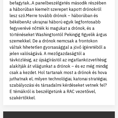
befagytak...A panelbeszélgetés második részében
a háborúban kiemelt szerepet kapott drónokról
lesz szó.Merre tovább drónok – háborúban és
békébenAz ukrajnai háború egyik legfontosabb
fegyverévé nőtték ki magukat a drónok, és a
történéseket Washingtontól Pekingig figyelik árgus
szemekkel. De a drónok nemcsak a frontokon
váltak hihetetlen gyorsasággal a jövő ígéretéből a
jelen valóságává. A mezőgazdaságtól a
távközlésig, az újságírástól az ingatlanközvetítésig
alakítják át világunkat a drónok – és ez még mindig
csak a kezdet. Hol tartanak most a drónok és hova
juthatnak el, milyen technológiai, katonai stratégiai,
szabályozási és társadalmi kérdéseket vetnek fel?
E témákról is beszélgetünk a RAC vezetőivel,
szakértőkkel.