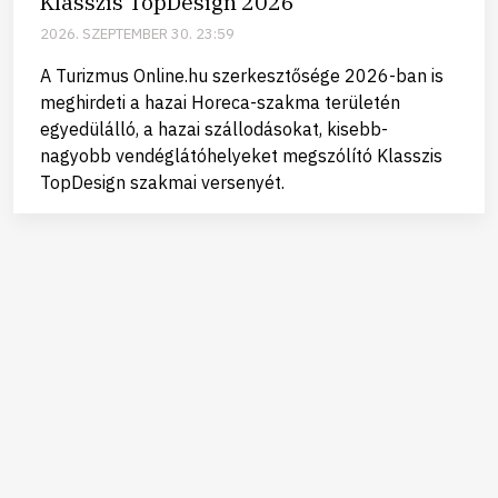
Klasszis TopDesign 2026
2026. SZEPTEMBER 30. 23:59
A Turizmus Online.hu szerkesztősége 2026-ban is
meghirdeti a hazai Horeca-szakma területén
egyedülálló, a hazai szállodásokat, kisebb-
nagyobb vendéglátóhelyeket megszólító Klasszis
TopDesign szakmai versenyét.
Kapcsolat
Adatvédelmi és adatkezelési tájékoztató
Privátbankár.hu © Minden jog fenntartva