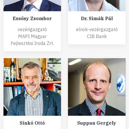
Essősy Zsombor
Dr. Simák Pál
vezérigazgató
elnök-vezérgazgató
MAPI Magyar
CIB Bank
Fejlesztési Iroda Zrt.
Sinkó Ottó
Suppan Gergely