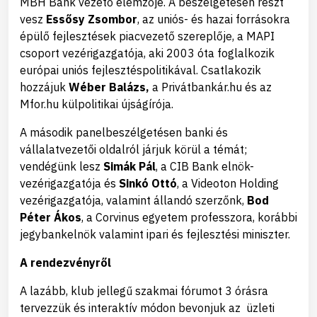
MBH Bank vezető elemzője.
A beszélgetésen részt
vesz
Essősy Zsombor
, az uniós- és hazai forrásokra
épülő fejlesztések piacvezető szereplője, a MAPI
csoport vezérigazgatója, aki 2003 óta foglalkozik
európai uniós fejlesztéspolitikával. Csatlakozik
hozzájuk
Wéber Balázs,
a Privátbankár.hu és az
Mfor.hu külpolitikai újságírója
.
A
második panelbeszélgetésen banki és
vállalatvezetői oldalról járjuk körül a témát;
vendégünk lesz
Simák Pál
, a CIB Bank elnök-
vezérigazgatója és
Sinkó Ottó
, a Videoton Holding
vezérigazgatója, valamint
állandó szerzőnk,
Bod
Péter Ákos
, a Corvinus egyetem professzora, korábbi
jegybankelnök valamint ipari és fejlesztési miniszter.
A rendezvényről
A lazább, klub jellegű szakmai fórumot 3 órásra
tervezzük és interaktív módon bevonjuk az üzleti