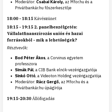
Moderátor:
Csabai Károly,
az Mfor.hu és a
Privátbankár.hu főszerkesztője
18:00 - 18:15
Kávészünet
1
8:15 - 19:15 2. panelbeszélgetés:
Vállalatfinanszírozás uniós és hazai
forrásokból - mik a lehetőségek?
Résztvevők:
Bod Péter Ákos
, a Corvinus egyetem
professzora
Simák Pál
, a CIB Bank elnök-vezérigazgatója
Sinkó Ottó
, a Videoton Holding vezérigazgatója
Moderátor:
Rácz Gergő,
az Mfor.hu és a
Privátbankár.hu újságírója
1
9:15-20:30
Állófogadás