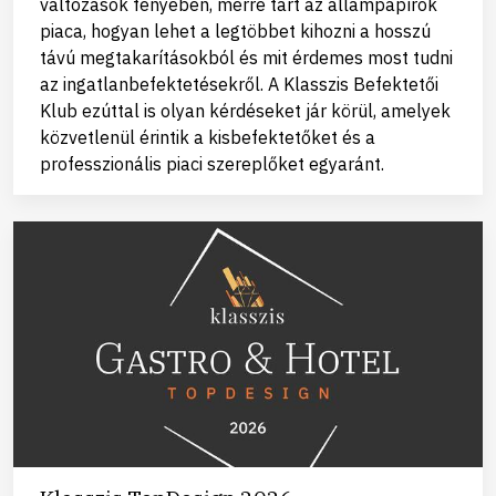
változások fényében, merre tart az állampapírok
piaca, hogyan lehet a legtöbbet kihozni a hosszú
távú megtakarításokból és mit érdemes most tudni
az ingatlanbefektetésekről. A Klasszis Befektetői
Klub ezúttal is olyan kérdéseket jár körül, amelyek
közvetlenül érintik a kisbefektetőket és a
professzionális piaci szereplőket egyaránt.