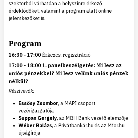
szektorból várhatóan a helyszínre érkező
érdeklődőket, valamint a program alatt online
jelentkezőket is.
Program
16:30 - 17:00
Érkezés, regisztráció
17:00 - 18:00 1. panelbeszélgetés:
Mi lesz az
uniós pénzekkel? Mi lesz velünk uniós pénzek
nélkül?
Résztvevők:
Essősy Zsombor
, a MAPI csoport
vezérigazgatója
Suppan Gergely
, az MBH Bank vezető elemzője
Wéber Balázs
, a Privátbankár.hu és az Mfor.hu
újságírója