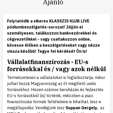
Ajánló
Folytatódik a sikeres KLASSZIS KLUB LIVE
pódiumbeszélgetés-sorozat! Jöjjön el
személyesen, találkozzon bankvezérekkel és
cégvezetőkkel - vagy csatlakozzon online,
kövesse élőben a beszélgetéseket vagy nézze
vissza később! Tegye fel kérdését Ön is!
Vállalatfinanszírozás - EU-s
forrásokkal és / vagy azok nélkül
Természetesen a vállalatokat is foglalkoztatja, mikor
juthat hozzá Magyarország az őt megillető uniós
forrásokhoz. Hiszen számos beruházás és fejlesztés
EU-s forrásokból (is) történik, miközben a piaci
finanszírozási formák feltételeire is kihathat, lesz-e
megállapodás. Vendégünk lesz
Suppan Gergely,
az