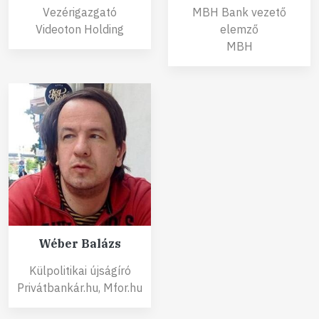
Vezérigazgató
MBH Bank vezető
Videoton Holding
elemző
MBH
Wéber Balázs
Külpolitikai újságíró
Privátbankár.hu, Mfor.hu