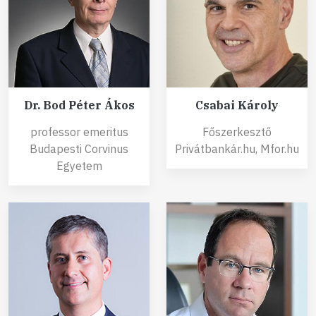
Dr. Bod Péter Ákos
Csabai Károly
professor emeritus
Főszerkesztő
Budapesti Corvinus
Privátbankár.hu, Mfor.hu
Egyetem