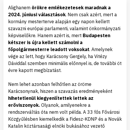
Alighanem
örökre emlékezetesek maradnak a
2024. júniusi választások
. Nem csak azért, mert a
kormány mesterterve alapján egy napon kellett
szavazni európai parlamenti, valamint önkormányzati
képviselőkre. Hanem azért is, mert
Budapesten
kétszer is újra kellett számolni a
főpolgármesterre leadott voksokat
. Amelynek
vége az lett, hogy Karácsony Gergely, ha Vitézy
Dáviddal szemben minimális előnnyel is, de további öt
évre kapott megbízatást.
Nem lehet azonban felhőtlen az öröme
Karácsonynak, hiszen a szavazás eredményeként
hihetetlenül kiegyenlítettek lettek az
erőviszonyok.
Olyanok, amilyenekre a
rendszerváltás óta nem volt példa. A 33 fős Fővárosi
Közgyűlésben kiemelkedik a Fidesz-KDNP és a Novák
Katalin köztársasági elnöki bukásához vezető