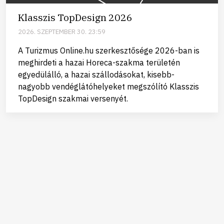
Klasszis TopDesign 2026
2026. SZEPTEMBER 30. 23:59
A Turizmus Online.hu szerkesztősége 2026-ban is
meghirdeti a hazai Horeca-szakma területén
egyedülálló, a hazai szállodásokat, kisebb-
nagyobb vendéglátóhelyeket megszólító Klasszis
TopDesign szakmai versenyét.
Kapcsolat
Adatvédelmi és adatkezelési tájékoztató
Privátbankár.hu © Minden jog fenntartva