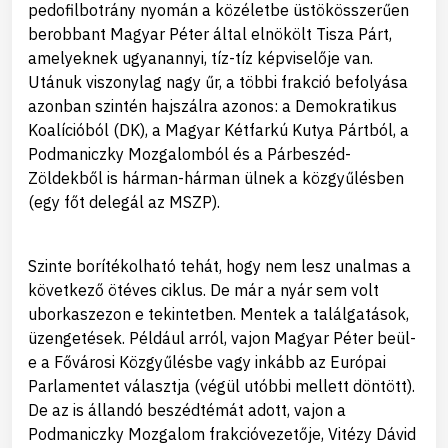
pedofilbotrány nyomán a közéletbe üstökösszerűen
berobbant Magyar Péter által elnökölt Tisza Párt,
amelyeknek ugyanannyi, tíz-tíz képviselője van.
Utánuk viszonylag nagy űr, a többi frakció befolyása
azonban szintén hajszálra azonos: a Demokratikus
Koalícióból (DK), a Magyar Kétfarkú Kutya Pártból, a
Podmaniczky Mozgalomból és a Párbeszéd-
Zöldekből is hárman-hárman ülnek a közgyűlésben
(egy főt delegál az MSZP).
Szinte borítékolható tehát, hogy nem lesz unalmas a
következő ötéves ciklus. De már a nyár sem volt
uborkaszezon e tekintetben. Mentek a találgatások,
üzengetések. Például arról, vajon Magyar Péter beül-
e a Fővárosi Közgyűlésbe vagy inkább az Európai
Parlamentet választja (végül utóbbi mellett döntött).
De az is állandó beszédtémát adott, vajon a
Podmaniczky Mozgalom frakcióvezetője, Vitézy Dávid