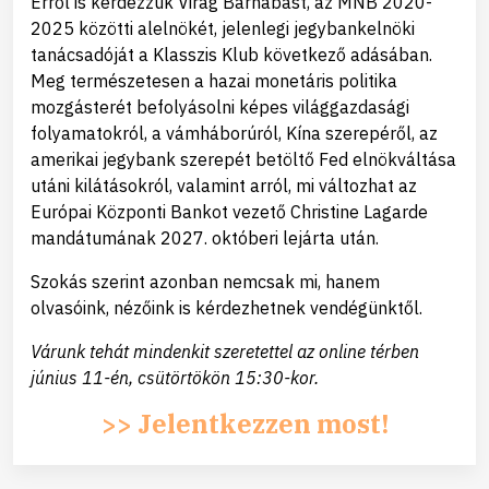
Erről is kérdezzük Virág Barnabást, az MNB 2020-
2025 közötti alelnökét, jelenlegi jegybankelnöki
tanácsadóját a Klasszis Klub következő adásában.
Meg természetesen a hazai monetáris politika
mozgásterét befolyásolni képes világgazdasági
folyamatokról, a vámháborúról, Kína szerepéről, az
amerikai jegybank szerepét betöltő Fed elnökváltása
utáni kilátásokról, valamint arról, mi változhat az
Európai Központi Bankot vezető Christine Lagarde
mandátumának 2027. októberi lejárta után.
Szokás szerint azonban nemcsak mi, hanem
olvasóink, nézőink is kérdezhetnek vendégünktől.
Várunk tehát mindenkit szeretettel az online térben
június 11-én, csütörtökön 15:30-kor.
>> Jelentkezzen most!