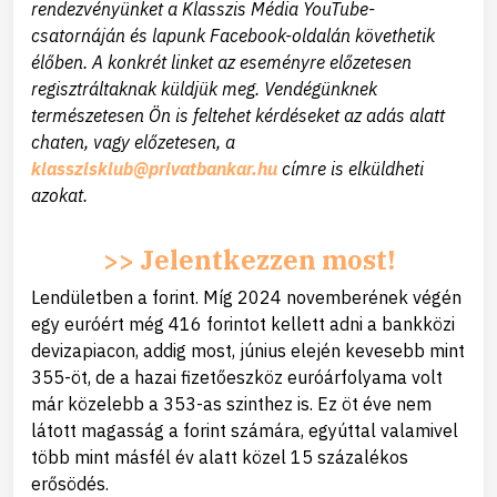
rendezvényünket a Klasszis Média YouTube-
csatornáján és lapunk Facebook-oldalán követhetik
élőben. A konkrét linket az eseményre előzetesen
regisztráltaknak küldjük meg. Vendégünknek
természetesen Ön is feltehet kérdéseket az adás alatt
chaten, vagy előzetesen, a
klasszisklub@privatbankar.hu
címre is elküldheti
azokat.
>> Jelentkezzen most!
Lendületben a forint. Míg 2024 novemberének végén
egy euróért még 416 forintot kellett adni a bankközi
devizapiacon, addig most, június elején kevesebb mint
355-öt, de a hazai fizetőeszköz euróárfolyama volt
már közelebb a 353-as szinthez is. Ez öt éve nem
látott magasság a forint számára, egyúttal valamivel
több mint másfél év alatt közel 15 százalékos
erősödés.