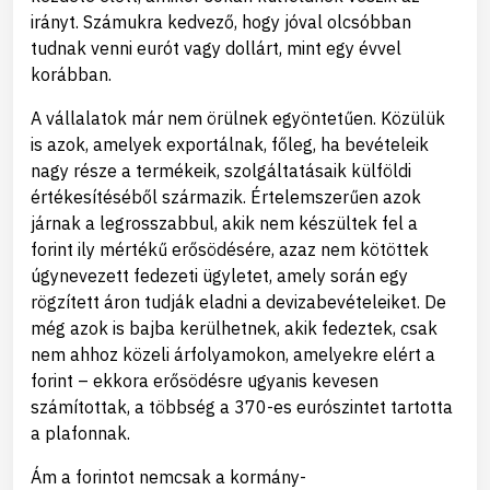
irányt. Számukra kedvező, hogy jóval olcsóbban
tudnak venni eurót vagy dollárt, mint egy évvel
korábban.
A vállalatok már nem örülnek egyöntetűen. Közülük
is azok, amelyek exportálnak, főleg, ha bevételeik
nagy része a termékeik, szolgáltatásaik külföldi
értékesítéséből származik. Értelemszerűen azok
járnak a legrosszabbul, akik nem készültek fel a
forint ily mértékű erősödésére, azaz nem kötöttek
úgynevezett fedezeti ügyletet, amely során egy
rögzített áron tudják eladni a devizabevételeiket. De
még azok is bajba kerülhetnek, akik fedeztek, csak
nem ahhoz közeli árfolyamokon, amelyekre elért a
forint – ekkora erősödésre ugyanis kevesen
számítottak, a többség a 370-es eurószintet tartotta
a plafonnak.
Ám a forintot nemcsak a kormány-