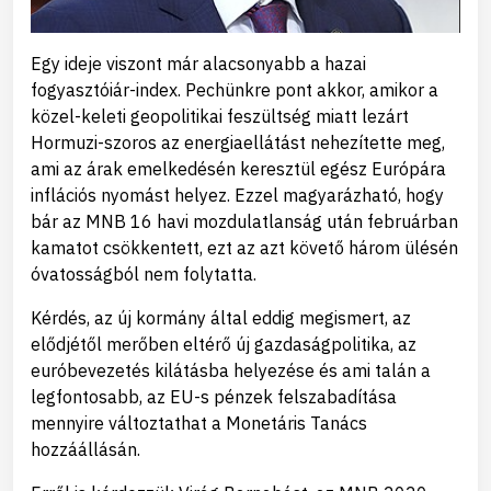
Egy ideje viszont már alacsonyabb a hazai
fogyasztóiár-index. Pechünkre pont akkor, amikor a
közel-keleti geopolitikai feszültség miatt lezárt
Hormuzi-szoros az energiaellátást nehezítette meg,
ami az árak emelkedésén keresztül egész Európára
inflációs nyomást helyez. Ezzel magyarázható, hogy
bár az MNB 16 havi mozdulatlanság után februárban
kamatot csökkentett, ezt az azt követő három ülésén
óvatosságból nem folytatta.
Kérdés, az új kormány által eddig megismert, az
elődjétől merőben eltérő új gazdaságpolitika, az
euróbevezetés kilátásba helyezése és ami talán a
legfontosabb, az EU-s pénzek felszabadítása
mennyire változtathat a Monetáris Tanács
hozzáállásán.