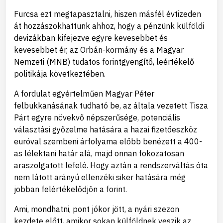
Furcsa ezt megtapasztalni, hiszen másfél évtizeden
át hozzászokhattunk ahhoz, hogy a pénzünk külföldi
devizákban kifejezve egyre kevesebbet és
kevesebbet ér, az Orbán-kormány és a Magyar
Nemzeti (MNB) tudatos forintgyengítő, leértékelő
politikája következtében.
A fordulat egyértelműen Magyar Péter
felbukkanásának tudható be, az általa vezetett Tisza
Párt egyre növekvő népszerűsége, potenciális
választási győzelme hatására a hazai fizetőeszköz
euróval szembeni árfolyama előbb benézett a 400-
as lélektani határ alá, majd onnan fokozatosan
araszolgatott lefelé. Hogy aztán a rendszerváltás óta
nem látott arányú ellenzéki siker hatására még
jobban felértékelődjön a forint.
Ami, mondhatni, pont jókor jött, a nyári szezon
kezdete előtt, amikor sokan külföldnek veszik az