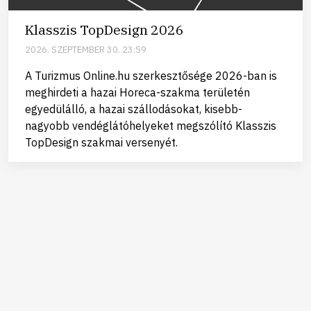
Klasszis TopDesign 2026
2026. SZEPTEMBER 30. 23:59
A Turizmus Online.hu szerkesztősége 2026-ban is
meghirdeti a hazai Horeca-szakma területén
egyedülálló, a hazai szállodásokat, kisebb-
nagyobb vendéglátóhelyeket megszólító Klasszis
TopDesign szakmai versenyét.
Kapcsolat
Adatvédelmi és adatkezelési tájékoztató
Privátbankár.hu © Minden jog fenntartva