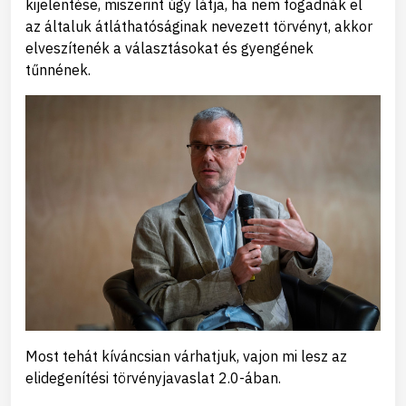
kijelentése, miszerint úgy látja, ha nem fogadnák el
az általuk átláthatóságinak nevezett törvényt, akkor
elveszítenék a választásokat és gyengének
tűnnének.
Most tehát kíváncsian várhatjuk, vajon mi lesz az
elidegenítési törvényjavaslat 2.0-ában.