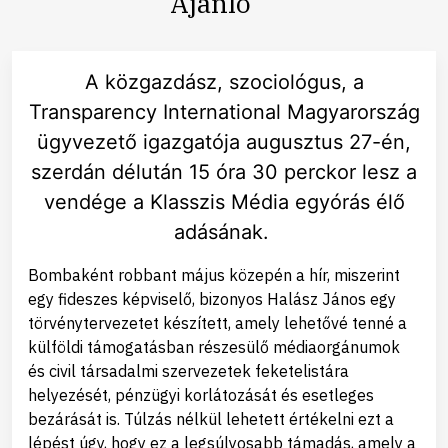
Ajánló
A közgazdász, szociológus, a
Transparency International Magyarország
ügyvezető igazgatója augusztus 27-én,
szerdán délután 15 óra 30 perckor lesz a
vendége a Klasszis Média egyórás élő
adásának.
Bombaként robbant május közepén a hír, miszerint
egy fideszes képviselő, bizonyos Halász János egy
törvénytervezetet készített, amely lehetővé tenné a
külföldi támogatásban részesülő médiaorgánumok
és civil társadalmi szervezetek feketelistára
helyezését, pénzügyi korlátozását és esetleges
bezárását is. Túlzás nélkül lehetett értékelni ezt a
lépést úgy, hogy ez a legsúlyosabb támadás, amely a