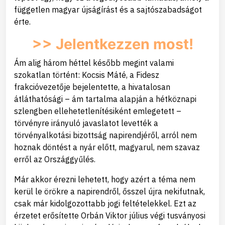
független magyar újságírást és a sajtószabadságot
érte.
>> Jelentkezzen most!
Ám alig három héttel később megint valami
szokatlan történt: Kocsis Máté, a Fidesz
frakcióvezetője bejelentette, a hivatalosan
átláthatósági – ám tartalma alapján a hétköznapi
szlengben ellehetetlenítésiként emlegetett –
törvényre irányuló javaslatot levették a
törvényalkotási bizottság napirendjéről, arról nem
hoznak döntést a nyár előtt, magyarul, nem szavaz
erről az Országgyűlés.
Már akkor érezni lehetett, hogy azért a téma nem
kerül le örökre a napirendről, ősszel újra nekifutnak,
csak már kidolgozottabb jogi feltételekkel. Ezt az
érzetet erősítette Orbán Viktor július végi tusványosi