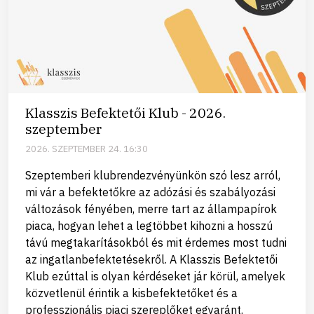
Klasszis Befektetői Klub - 2026.
szeptember
2026. SZEPTEMBER 24. 16:30
Szeptemberi klubrendezvényünkön szó lesz arról,
mi vár a befektetőkre az adózási és szabályozási
változások fényében, merre tart az állampapírok
piaca, hogyan lehet a legtöbbet kihozni a hosszú
távú megtakarításokból és mit érdemes most tudni
az ingatlanbefektetésekről. A Klasszis Befektetői
Klub ezúttal is olyan kérdéseket jár körül, amelyek
közvetlenül érintik a kisbefektetőket és a
professzionális piaci szereplőket egyaránt.