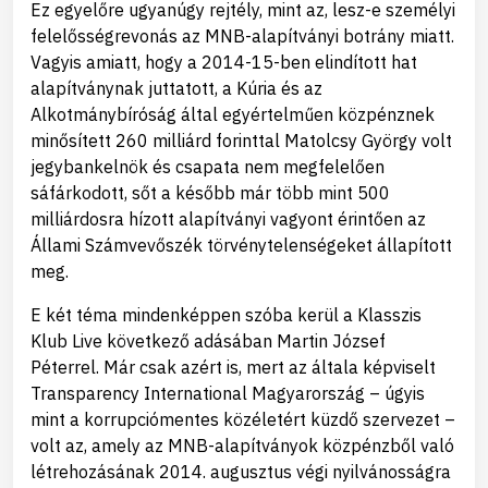
Ez egyelőre ugyanúgy rejtély, mint az, lesz-e személyi
felelősségrevonás az MNB-alapítványi botrány miatt.
Vagyis amiatt, hogy a 2014-15-ben elindított hat
alapítványnak juttatott, a Kúria és az
Alkotmánybíróság által egyértelműen közpénznek
minősített 260 milliárd forinttal Matolcsy György volt
jegybankelnök és csapata nem megfelelően
sáfárkodott, sőt a később már több mint 500
milliárdosra hízott alapítványi vagyont érintően az
Állami Számvevőszék törvénytelenségeket állapított
meg.
E két téma mindenképpen szóba kerül a Klasszis
Klub Live következő adásában Martin József
Péterrel. Már csak azért is, mert az általa képviselt
Transparency International Magyarország – úgyis
mint a korrupciómentes közéletért küzdő szervezet –
volt az, amely az MNB-alapítványok közpénzből való
létrehozásának 2014. augusztus végi nyilvánosságra