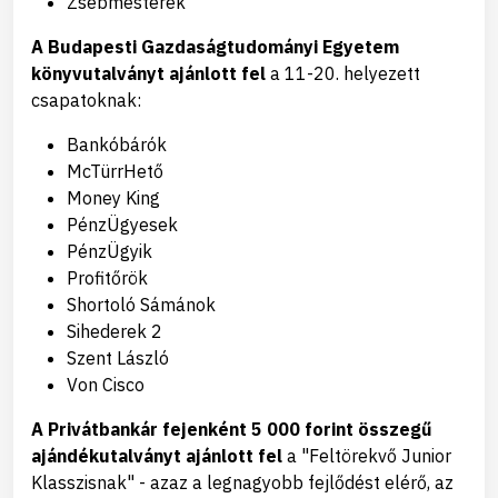
Zsebmesterek
A Budapesti Gazdaságtudományi Egyetem
könyvutalványt ajánlott fel
a 11-20. helyezett
csapatoknak:
Bankóbárók
McTürrHető
Money King
PénzÜgyesek
PénzÜgyik
Profitőrök
Shortoló Sámánok
Sihederek 2
Szent László
Von Cisco
A Privátbankár fejenként 5 000 forint összegű
ajándékutalványt ajánlott fel
a "Feltörekvő Junior
Klasszisnak" - azaz a legnagyobb fejlődést elérő, az