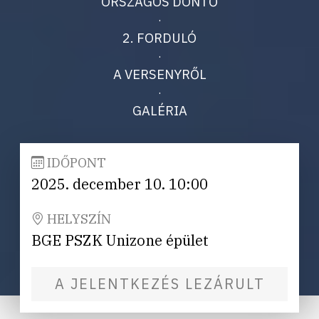
ORSZÁGOS DÖNTŐ
·
2. FORDULÓ
·
A VERSENYRŐL
·
GALÉRIA
IDŐPONT
2025. december 10. 10:00
HELYSZÍN
BGE PSZK Unizone épület
A JELENTKEZÉS LEZÁRULT