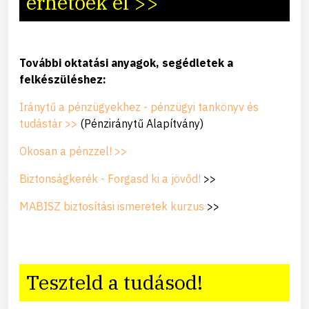
érhetőek el >>
További oktatási anyagok, segédletek a
felkészüléshez:
Iránytű a pénzügyekhez - pénzügyi tankönyv és
tudástár >>
(Pénziránytű Alapítvány)
Okosan a pénzzel! >>
Biztonságkerék - Forgasd ki a jövőd!
>>
MABISZ biztosítási ismeretek kurzus
>>
Teszteld a tudásod!