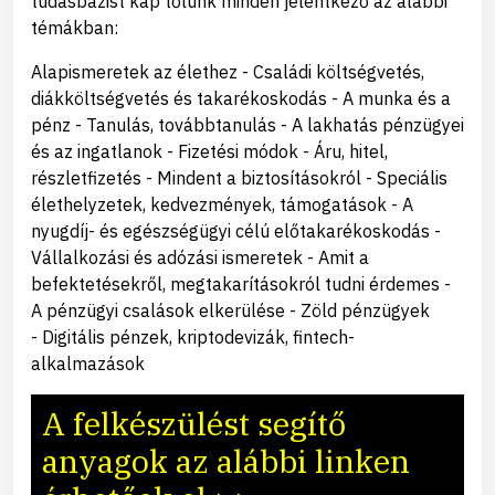
tudásbázist kap tőlünk minden jelentkező az alábbi
témákban:
Alapismeretek az élethez - Családi költségvetés,
diákköltségvetés és takarékoskodás - A munka és a
pénz - Tanulás, továbbtanulás - A lakhatás pénzügyei
és az ingatlanok - Fizetési módok - Áru, hitel,
részletfizetés - Mindent a biztosításokról - Speciális
élethelyzetek, kedvezmények, támogatások - A
nyugdíj- és egészségügyi célú előtakarékoskodás -
Vállalkozási és adózási ismeretek - Amit a
befektetésekről, megtakarításokról tudni érdemes -
A pénzügyi csalások elkerülése - Zöld pénzügyek
- Digitális pénzek, kriptodevizák, fintech-
alkalmazások
A felkészülést segítő
anyagok az alábbi linken