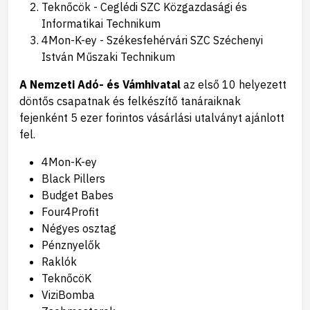
Teknőcök - Ceglédi SZC Közgazdasági és
Informatikai Technikum
4Mon-K-ey - Székesfehérvári SZC Széchenyi
István Műszaki Technikum
A Nemzeti Adó- és Vámhivatal
az első 10 helyezett
döntős csapatnak és felkészítő tanáraiknak
fejenként 5 ezer forintos vásárlási utalványt ajánlott
fel.
4Mon-K-ey
Black Pillers
Budget Babes
Four4Profit
Négyes osztag
Pénznyelők
Raklók
TeknőcöK
ViziBomba