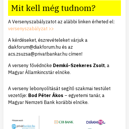
Mit kell még tudnom?
A Versenyszabályzatot az alábbi linken érheted el:
versenyszabályzat >>
A kérdéseket, észrevételeket várjuk a
diakforum@diakforum.hu és az
acs.zsuzsa@privatbankar.hu címen!
A verseny fővédnöke
Demkó-Szekeres Zsolt
, a
Magyar Államkincstár elnöke.
A verseny lebonyolítását segítő szakmai testület
vezetője:
Bod Péter Ákos
– egyetemi tanár, a
Magyar Nemzeti Bank korábbi elnöke.