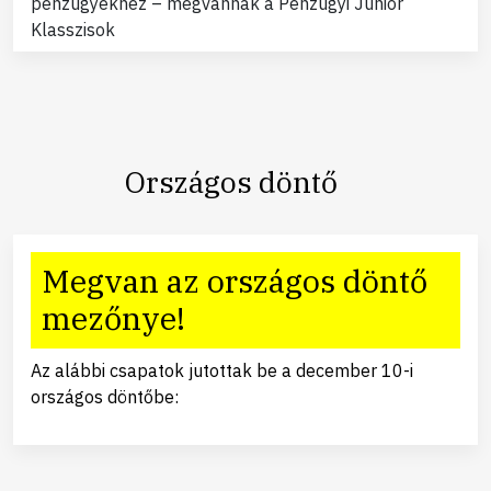
pénzügyekhez – megvannak a Pénzügyi Junior
Klasszisok
Országos döntő
Megvan az országos döntő
mezőnye!
Az alábbi csapatok jutottak be a december 10-i
országos döntőbe: