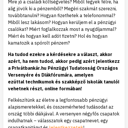
Mire jó a családi költségvetés? Miből tegyek félre, ha
alig jövök ki a pénzemből? Megéri szakmát szerezni,
továbbtanulni? Hogyan fizethetek a telefonommal?
Miből lesz lakásom? Hogyan kerüljem el a pénzügyi
csalókat? Miért foglalkozzak most a nyugdíjammal?
Miért és hogyan kell adót fizetni? Hol és hogyan
kamatozik a spórolt pénzem?
Ha tudod ezekre a kérdésekre a választ, akkor
azért, ha nem tudod, akkor pedig azért jelentkezz
a Privátbankár.hu Pénzügyi Tudatosság Országos
Versenyére és Diákfórumára, amelyen
ezúttal technikumok és szakképző iskolák tanulói
vehetnek részt, online formában!
Felkészítünk az életre a legfontosabb pénzügyi
alapismeretekkel, és összemérheted tudásodat az
ország többi diákjával. A versenyen négyfős csapatok
indulhatnak – válasszatok egy csapatnevet, egy
csapatkapitányt és
jelentkezzetek
!