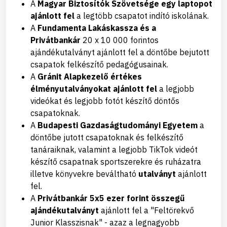
A
Magyar Biztosítók Szövetsége egy laptopot
ajánlott fel
a legtöbb csapatot indító iskolának.
A
Fundamenta Lakáskassza és a
Privátbankár
20 x 10 000 forintos
ajándékutalványt ajánlott fel a döntőbe bejutott
csapatok felkészítő pedagógusainak.
A
Gránit Alapkezelő értékes
élményutalványokat ajánlott fel
a legjobb
videókat és legjobb fotót készítő döntős
csapatoknak.
A
Budapesti Gazdaságtudományi Egyetem
a
döntőbe jutott csapatoknak és felkészítő
tanáraiknak, valamint a legjobb TikTok videót
készítő csapatnak sportszerekre és ruházatra
illetve könyvekre beváltható
utalványt
ajánlott
fel.
A
Privátbankár 5x5 ezer forint összegű
ajándékutalványt
ajánlott fel a "Feltörekvő
Junior Klasszisnak" - azaz a legnagyobb