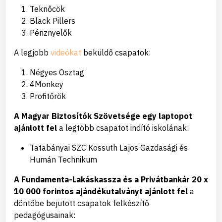
Teknőcök
Black Pillers
Pénznyelők
A legjobb
videókat
beküldő csapatok:
Négyes Osztag
4Monkey
Profitőrök
A Magyar Biztosítók Szövetsége egy laptopot
ajánlott fel
a legtöbb csapatot indító iskolának:
Tatabányai SZC Kossuth Lajos Gazdasági és
Humán Technikum
A Fundamenta-Lakáskassza és a Privátbankár 20 x
10 000 forintos ajándékutalványt ajánlott fel
a
döntőbe bejutott csapatok felkészítő
pedagógusainak: