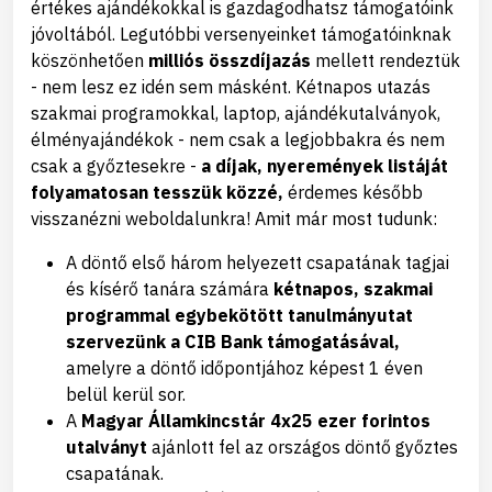
értékes ajándékokkal is gazdagodhatsz támogatóink
jóvoltából. Legutóbbi versenyeinket támogatóinknak
köszönhetően
milliós összdíjazás
mellett rendeztük
- nem lesz ez idén sem másként. Kétnapos utazás
szakmai programokkal, laptop, ajándékutalványok,
élményajándékok - nem csak a legjobbakra és nem
csak a győztesekre -
a díjak, nyeremények listáját
folyamatosan tesszük közzé,
érdemes később
visszanézni weboldalunkra! Amit már most tudunk:
A döntő első három helyezett csapatának tagjai
és kísérő tanára számára
kétnapos, szakmai
programmal egybekötött tanulmányutat
szervezünk a CIB Bank támogatásával,
amelyre a döntő időpontjához képest 1 éven
belül kerül sor.
A
Magyar Államkincstár 4x25 ezer forintos
utalványt
ajánlott fel az országos döntő győztes
csapatának.