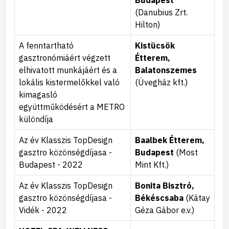
(Danubius Zrt.
Hilton)
A fenntartható
Kistücsök
gasztronómiáért végzett
Étterem,
elhivatott munkájáért és a
Balatonszemes
lokális kistermelőkkel való
(Üvegház kft.)
kimagasló
együttműködésért a METRO
különdíja
Az év Klasszis TopDesign
Baalbek Étterem,
gasztro közönségdíjasa -
Budapest
(Most
Budapest - 2022
Mint Kft.)
Az év Klasszis TopDesign
Bonita Bisztró,
gasztro közönségdíjasa -
Békéscsaba
(Kátay
Vidék - 2022
Géza Gábor e.v.)