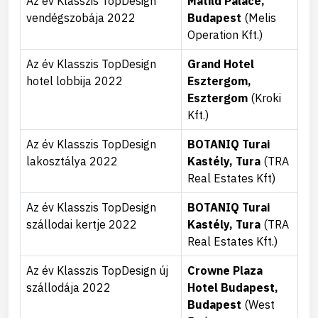
Az év Klasszis TopDesign
Matild Palace,
vendégszobája 2022
Budapest
(Melis
Operation Kft.)
Az év Klasszis TopDesign
Grand Hotel
hotel lobbija 2022
Esztergom,
Esztergom
(Kroki
Kft.)
Az év Klasszis TopDesign
BOTANIQ Turai
lakosztálya 2022
Kastély, Tura
(TRA
Real Estates Kft)
Az év Klasszis TopDesign
BOTANIQ Turai
szállodai kertje 2022
Kastély, Tura
(TRA
Real Estates Kft.)
Az év Klasszis TopDesign új
Crowne Plaza
szállodája 2022
Hotel Budapest,
Budapest
(West