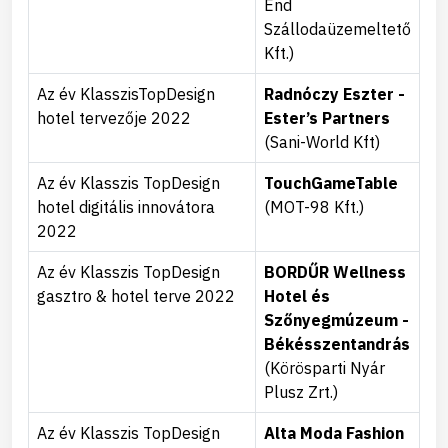
End
Szállodaüzemeltető
Kft.)
Az év KlasszisTopDesign
Radnóczy Eszter -
hotel tervezője 2022
Ester’s Partners
(Sani-World Kft)
Az év Klasszis TopDesign
TouchGameTable
hotel digitális innovátora
(MOT-98 Kft.)
2022
Az év Klasszis TopDesign
BORDŰR Wellness
gasztro & hotel terve 2022
Hotel és
Szőnyegmúzeum -
Békésszentandrás
(Körösparti Nyár
Plusz Zrt.)
Az év Klasszis TopDesign
Alta Moda Fashion