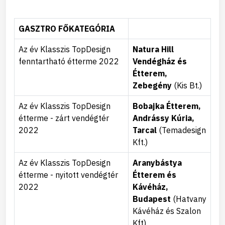
GASZTRO FŐKATEGÓRIA
Az év Klasszis TopDesign
Natura Hill
fenntartható étterme 2022
Vendégház és
Étterem,
Zebegény
(Kis Bt.)
Az év Klasszis TopDesign
Bobajka Étterem,
étterme - zárt vendégtér
Andrássy Kúria,
2022
Tarcal
(Temadesign
Kft.)
Az év Klasszis TopDesign
Aranybástya
étterme - nyitott vendégtér
Étterem és
2022
Kávéház,
Budapest
(Hatvany
Kávéház és Szalon
Kft)