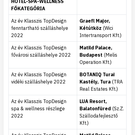
HOTEL-SPA-WELLNESS
FŐKATEGÓRIA
Az év Klasszis TopDesign
Graefl Major,
fenntartható szálláshelye
Kétútköz
(Wici
2022
Intertransport Kft.)
Az év Klasszis TopDesign
Matild Palace,
fővárosi szálláshelye 2022
Budapest
(Melis
Operation Kft.)
Az év Klasszis TopDesign
BOTANIQ Turai
vidéki szálláshelye 2022
Kastély, Tura
(TRA
Real Estates Kft.)
Az év Klasszis TopDesign
LUA Resort,
spa & wellness részlege
Balatonfüred
(Sz.Z.
2022
Szállodafejlesztő
Kft.)