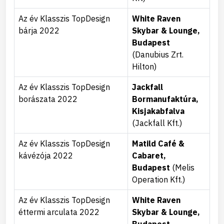
Az év Klasszis TopDesign
White Raven
bárja 2022
Skybar & Lounge,
Budapest
(Danubius Zrt.
Hilton)
Az év Klasszis TopDesign
Jackfall
borászata 2022
Bormanufaktúra,
Kisjakabfalva
(Jackfall Kft.)
Az év Klasszis TopDesign
Matild Café &
kávézója 2022
Cabaret,
Budapest
(Melis
Operation Kft.)
Az év Klasszis TopDesign
White Raven
éttermi arculata 2022
Skybar & Lounge,
Budapest