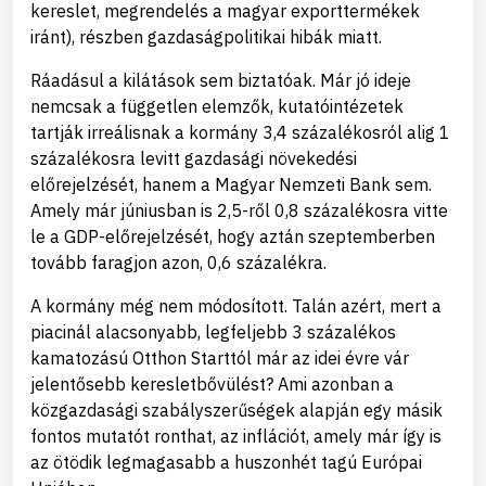
kereslet, megrendelés a magyar exporttermékek
iránt), részben gazdaságpolitikai hibák miatt.
Ráadásul a kilátások sem biztatóak. Már jó ideje
nemcsak a független elemzők, kutatóintézetek
tartják irreálisnak a kormány 3,4 százalékosról alig 1
százalékosra levitt gazdasági növekedési
előrejelzését, hanem a Magyar Nemzeti Bank sem.
Amely már júniusban is 2,5-ről 0,8 százalékosra vitte
le a GDP-előrejelzését, hogy aztán szeptemberben
tovább faragjon azon, 0,6 százalékra.
A kormány még nem módosított. Talán azért, mert a
piacinál alacsonyabb, legfeljebb 3 százalékos
kamatozású Otthon Starttól már az idei évre vár
jelentősebb keresletbővülést? Ami azonban a
közgazdasági szabályszerűségek alapján egy másik
fontos mutatót ronthat, az inflációt, amely már így is
az ötödik legmagasabb a huszonhét tagú Európai