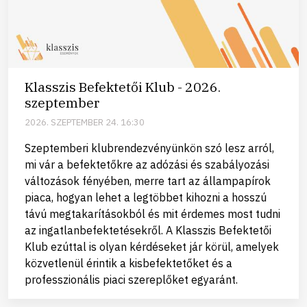
Klasszis Befektetői Klub - 2026.
szeptember
2026. SZEPTEMBER 24. 16:30
Szeptemberi klubrendezvényünkön szó lesz arról,
mi vár a befektetőkre az adózási és szabályozási
változások fényében, merre tart az állampapírok
piaca, hogyan lehet a legtöbbet kihozni a hosszú
távú megtakarításokból és mit érdemes most tudni
az ingatlanbefektetésekről. A Klasszis Befektetői
Klub ezúttal is olyan kérdéseket jár körül, amelyek
közvetlenül érintik a kisbefektetőket és a
professzionális piaci szereplőket egyaránt.