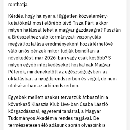
ronthatja.
Kérdés, hogy ha nyer a független közvélemény-
kutatóknál most előrébb lévő Tisza Párt, akkor
milyen hatással lehet a magyar gazdaságra? Pusztán
a Brüsszelhez való kormányzati viszonyulás
megváltoztatása eredményeként hozzáférhetővé
váló uniós pénzek mikor tudják beindítani a
növekedést, már 2026-ban vagy csak később? S
milyen egyéb intézkedéseket hozhatnak Magyar
Péterék, mindenekelőtt az egészségügyben, az
oktatásban, a nyugdíjrendszerben és végül, de nem
utolsósorban az adórendszerben.
Egyebek mellett ezeket tervezzük átbeszélni a
következő Klasszis Klub Live-ban Csaba László
közgazdásszal, egyetemi tanárral, a Magyar
Tudományos Akadémia rendes tagjával. De
természetesen élő adásunk során olvasóink is