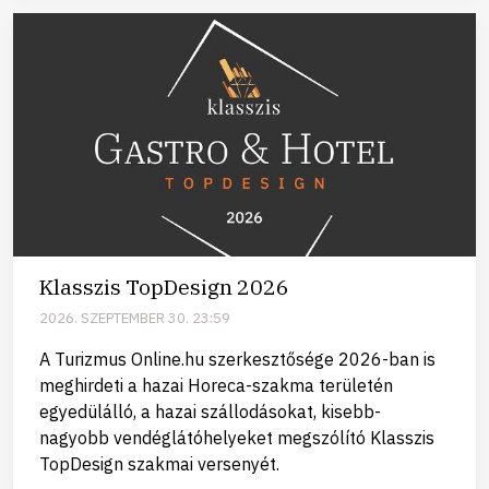
Klasszis TopDesign 2026
2026. SZEPTEMBER 30. 23:59
A Turizmus Online.hu szerkesztősége 2026-ban is
meghirdeti a hazai Horeca-szakma területén
egyedülálló, a hazai szállodásokat, kisebb-
nagyobb vendéglátóhelyeket megszólító Klasszis
TopDesign szakmai versenyét.