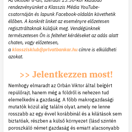
rendezvényünket a Klasszis Média YouTube-
csatornáján és lapunk Facebook-oldalán követhetik
élőben. A konkrét linket az eseményre előzetesen
regisztráltaknak küldjük meg. Vendégünknek
természetesen Ön is feltehet kérdéseket az adás alatt
chaten, vagy előzetesen,
a
klasszisklub@privatbankar.hu
címre is elküldheti
azokat.
>> Jelentkezzen most!
Nemhogy elmaradt az Orbán Viktor által beígért
repülőrajt, hanem még a földről is nehezen tud
elemelkedni a gazdaság. A főbb makrogazdasági
mutatók közül alig találni olyat, amely ne lenne
rosszabb az egy évvel korábbinál és a kilátások sem
biztatóak, részben a külső környezet (lásd szintén
poroszkáló német gazdaság és emiatt alacsonyabb