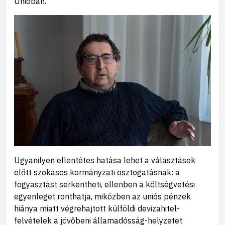
Unióban.
Ugyanilyen ellentétes hatása lehet a választások
előtt szokásos kormányzati osztogatásnak: a
fogyasztást serkentheti, ellenben a költségvetési
egyenleget ronthatja, miközben az uniós pénzek
hiánya miatt végrehajtott külföldi devizahitel-
felvételek a jövőbeni államadósság-helyzetet